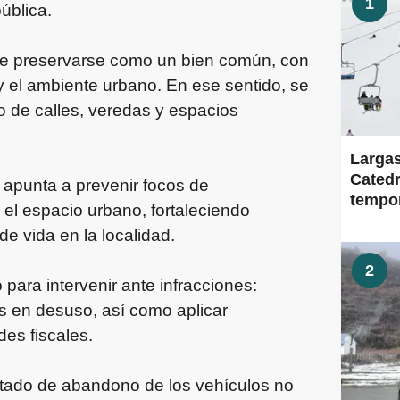
1
ública.
be preservarse como un bien común, con
 y el ambiente urbano. En ese sentido, se
o de calles, veredas y espacios
Largas
Catedr
 apunta a prevenir focos de
tempor
 el espacio urbano, fortaleciendo
dema
de vida en la localidad.
2
para intervenir ante infracciones:
os en desuso, así como aplicar
es fiscales.
stado de abandono de los vehículos no