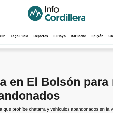
elin
Lago Puelo
Deportes
El Hoyo
Bariloche
Epuyén
Ch
 en El Bolsón para r
bandonados
 que prohíbe chatarra y vehículos abandonados en la ví