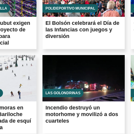
ILLA
POLIDEPORTIVO MUNICIPAL
ubut exigen
El Bolsón celebrará el Día de
royecto de
las Infancias con juegos y
para
diversión
cial
LAS GOLONDRINAS
emoras en
Incendio destruyó un
Bariloche
motorhome y movilizó a dos
ada de esquí
cuarteles
a