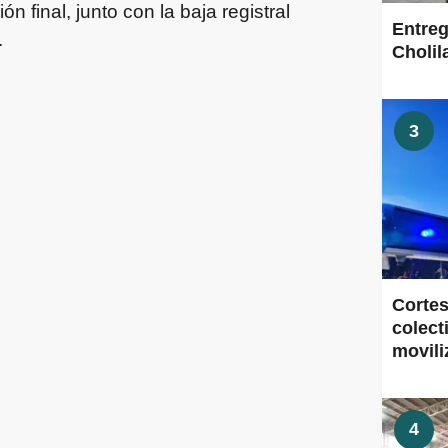
 final, junto con la baja registral
Entreg
.
Cholil
3
Cortes
colect
movili
4