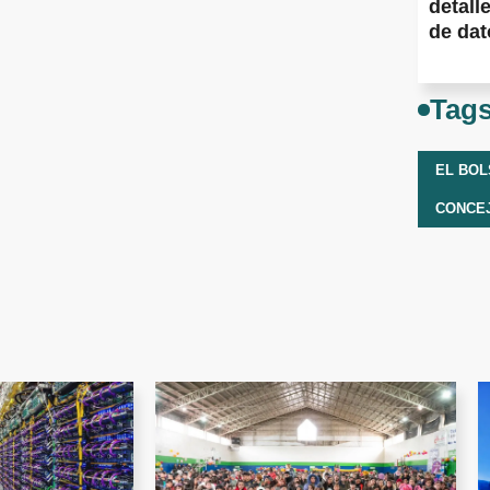
detall
de dato
Tag
EL BO