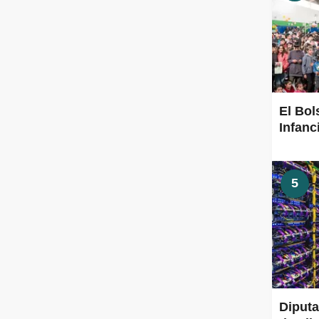
El Bol
Infanc
5
Diput