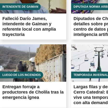
INTENDENTE DE GAIMAN
DIPUTADA NORMA ARB
Falleció Darío James,
Diputados de Ch
intendente de Gaiman y
detalles sobre p
referente local con amplia
centro de datos 
trayectoria
inteligencia artifi
LUEGO DE LOS INCENDIOS
TEMPORADA INVERNAL
Entregan forraje a
Largas filas y d
productores de Cholila tras la
Cerro Catedral: 
emergencia ígnea
vive una tempor
con alta demand