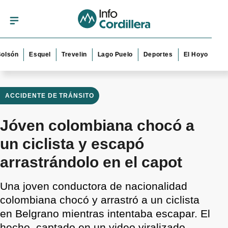
n
Esquel
Trevelin
Lago Puelo
Deportes
El Hoyo
Bariloc
ACCIDENTE DE TRÁNSITO
Jóven colombiana chocó a
un ciclista y escapó
arrastrándolo en el capot
Una joven conductora de nacionalidad
colombiana chocó y arrastró a un ciclista
en Belgrano mientras intentaba escapar. El
hecho, captado en un video viralizado,