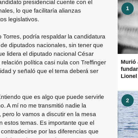
andidato presidencial cuente con el
1
les, lo que facilitaría alianzas
os legislativos.
 Torres, podría respaldar la candidatura
 de diputados nacionales, sin tener que
que lidera el diputado nacional César
Murió 
relación política casi nula con Treffinger
fundam
ilidad y señaló que el tema deberá ser
Lionel
ntiendo que es algo que puede servirle
2
mo. A mí no me transmitió nadie la
s, pero lo vamos a discutir en la mesa
en estos temas. Es importante que el
 contradecirse por las diferencias que