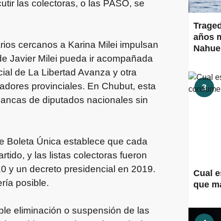
utir las colectoras, o las PASO, se
Traged
años m
rios cercanos a Karina Milei impulsan
Nahue
 de Javier Milei pueda ir acompañada
cial de La Libertad Avanza y otra
dores provinciales. En Chubut, esta
3
s bancas de diputados nacionales sin
de Boleta Única establece que cada
tido, y las listas colectoras fueron
0 y un decreto presidencial en 2019.
Cual e
ría posible.
que m
le eliminación o suspensión de las