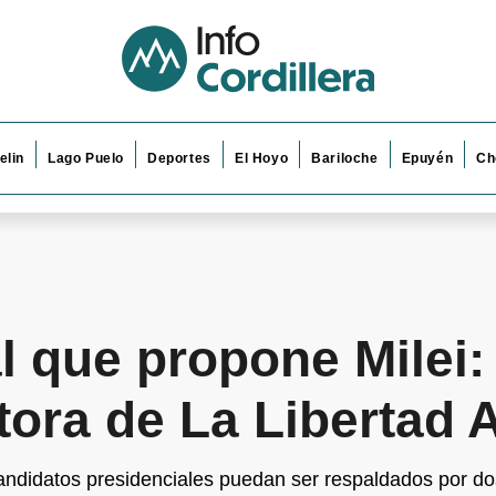
elin
Lago Puelo
Deportes
El Hoyo
Bariloche
Epuyén
Ch
l que propone Milei:
ora de La Libertad 
andidatos presidenciales puedan ser respaldados por dos