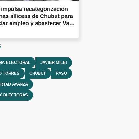
impulsa recategorización
nas silíceas de Chubut para
iar empleo y abastecer Vaca
a
s
MA ELECTORAL
JAVIER MILEI
O TORRES
CHUBUT
PASO
ERTAD AVANZA
 COLECTORAS