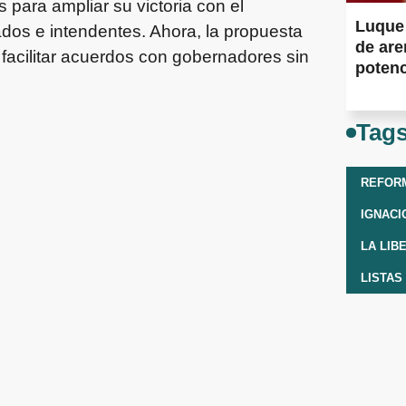
para ampliar su victoria con el
Luque 
s e intendentes. Ahora, la propuesta
de are
facilitar acuerdos con gobernadores sin
potenc
Muert
Tag
REFOR
IGNACI
LA LIB
LISTAS