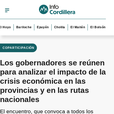
o
Bariloche
Epuyén
Cholila
El Maitén
El Bolsón
Esquel
COPARTICIPACIÓN
Los gobernadores se reúnen
para analizar el impacto de la
crisis económica en las
provincias y en las rutas
nacionales
El encuentro, que convoca a todos los