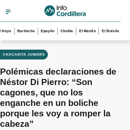
o
Bariloche
Epuyén
Cholila
El Maitén
El Bolsón
Esquel
CHACARITA JUNIORS
Polémicas declaraciones de
Néstor Di Pierro: “Son
cagones, que no los
enganche en un boliche
porque les voy a romper la
cabeza”