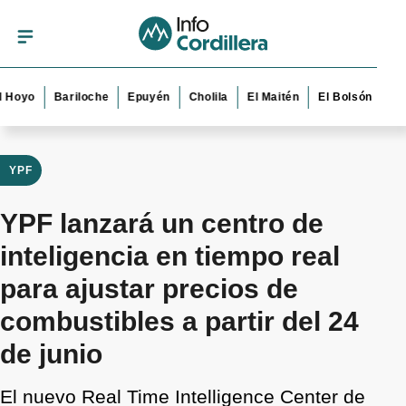
o
Bariloche
Epuyén
Cholila
El Maitén
El Bolsón
Esquel
YPF
YPF lanzará un centro de
inteligencia en tiempo real
para ajustar precios de
combustibles a partir del 24
de junio
El nuevo Real Time Intelligence Center de