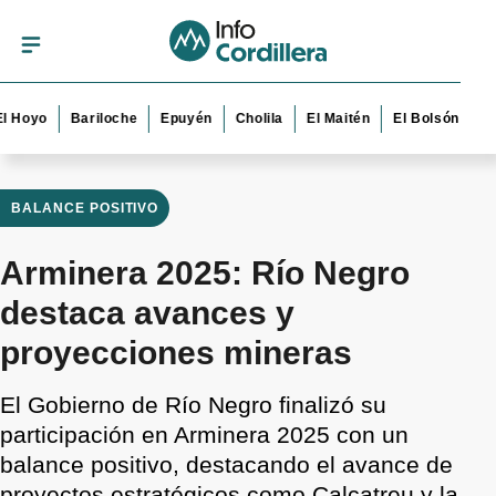
o
Bariloche
Epuyén
Cholila
El Maitén
El Bolsón
Esquel
BALANCE POSITIVO
Arminera 2025: Río Negro
destaca avances y
proyecciones mineras
El Gobierno de Río Negro finalizó su
participación en Arminera 2025 con un
balance positivo, destacando el avance de
proyectos estratégicos como Calcatreu y la