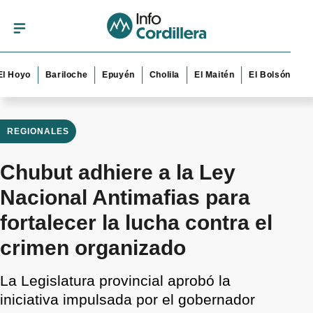
yo
Bariloche
Epuyén
Cholila
El Maitén
El Bolsón
Esquel
REGIONALES
Chubut adhiere a la Ley
Nacional Antimafias para
fortalecer la lucha contra el
crimen organizado
La Legislatura provincial aprobó la
iniciativa impulsada por el gobernador