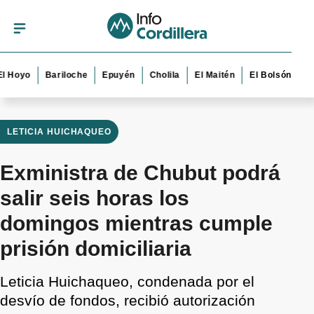
yo
Bariloche
Epuyén
Cholila
El Maitén
El Bolsón
Esquel
LETICIA HUICHAQUEO
Exministra de Chubut podrá
salir seis horas los
domingos mientras cumple
prisión domiciliaria
Leticia Huichaqueo, condenada por el
desvío de fondos, recibió autorización