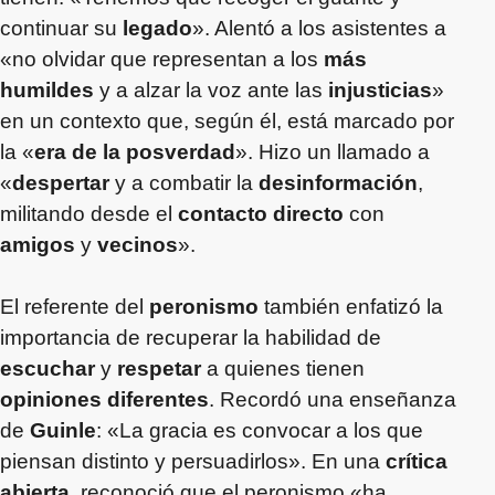
continuar su
legado
». Alentó a los asistentes a
«no olvidar que representan a los
más
humildes
y a alzar la voz ante las
injusticias
»
en un contexto que, según él, está marcado por
la «
era de la posverdad
». Hizo un llamado a
«
despertar
y a combatir la
desinformación
,
militando desde el
contacto directo
con
amigos
y
vecinos
».
El referente del
peronismo
también enfatizó la
importancia de recuperar la habilidad de
escuchar
y
respetar
a quienes tienen
opiniones diferentes
. Recordó una enseñanza
de
Guinle
: «La gracia es convocar a los que
piensan distinto y persuadirlos». En una
crítica
abierta
, reconoció que el peronismo «ha