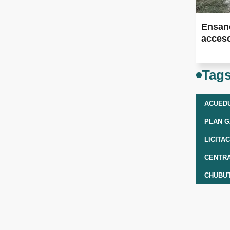
Ensan
acceso
Tag
PLAN G
LICITA
CHUBU