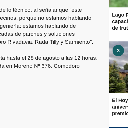
 lo técnico, al señalar que “este
Lago P
 vecinos, porque no estamos hablando
capaci
ngeniería: estamos hablando de
de frut
écadas de parches y soluciones
ro Rivadavia, Rada Tilly y Sarmiento”.
3
ta hasta el 28 de agosto a las 12 horas,
cada en Moreno Nº 676, Comodoro
El Hoy
aniver
premi