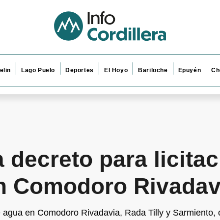
elin
Lago Puelo
Deportes
El Hoyo
Bariloche
Epuyén
Ch
 decreto para licitac
n Comodoro Rivadav
e agua en Comodoro Rivadavia, Rada Tilly y Sarmiento, c