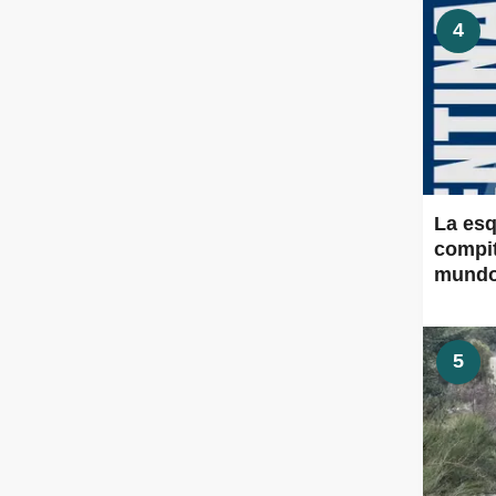
4
La esq
compit
mund
5