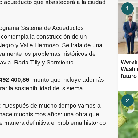
evo acueducto que abastecerá a la ciudad
1
 Programa Sistema de Acueductos
, contempla la construcción de un
egro y Valle Hermoso. Se trata de una
tivamente los problemas históricos de
Wereti
via, Rada Tilly y Sarmiento.
Washin
futuro
.492.400,86
, monto que incluye además
r la sostenibilidad del sistema.
2
rmó: “Después de mucho tiempo vamos a
 hace muchísimos años: una obra que
e manera definitiva el problema histórico