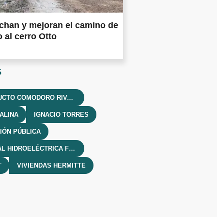
chan y mejoran el camino de
 al cerro Otto
s
ACUEDUCTO COMODORO RIVADAVIA
ALINA
IGNACIO TORRES
CIÓN PÚBLICA
CENTRAL HIDROELÉCTRICA FUTALEUFÚ
T
VIVIENDAS HERMITTE