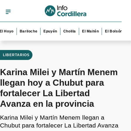
yo
Bariloche
Epuyén
Cholila
El Maitén
El Bolsón
Esque
LIBERTARIOS
Karina Milei y Martín Menem
llegan hoy a Chubut para
fortalecer La Libertad
Avanza en la provincia
Karina Milei y Martín Menem llegan a
Chubut para fortalecer La Libertad Avanza