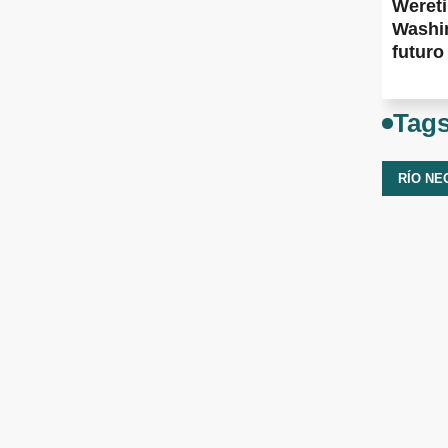
Wereti
Washin
futuro
Tag
RÍO NE