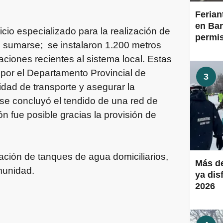
.
Ferian
en Bar
cio especializado para la realización de
permis
n sumarse; se instalaron 1.200 metros
aciones recientes al sistema local. Estas
s por el Departamento Provincial de
3
idad de transporte y asegurar la
 se concluyó el tendido de una red de
ón fue posible gracias la provisión de
lación de tanques de agua domiciliarios,
Más de
munidad.
ya dis
2026