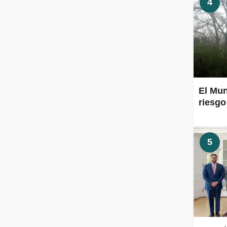
4
El Mun
riesgo
5