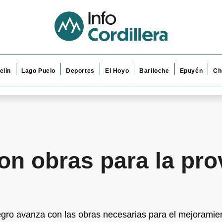
elin
Lago Puelo
Deportes
El Hoyo
Bariloche
Epuyén
Ch
on obras para la pro
gro avanza con las obras necesarias para el mejoramien