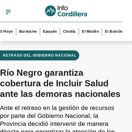
o
Bariloche
Epuyén
Cholila
El Maitén
El Bolsón
Esquel
RETRASO DEL GOBIERNO NACIONAL
Río Negro garantiza
cobertura de Incluir Salud
ante las demoras nacionales
Ante el retraso en la gestión de recursos
por parte del Gobierno Nacional, la
Provincia decidió intervenir de manera
directa para garantizar la atención de los