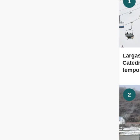
1
Largas
Catedr
tempor
dema
2