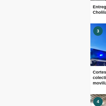
Entreg
Cholil
3
Cortes
colect
movili
4