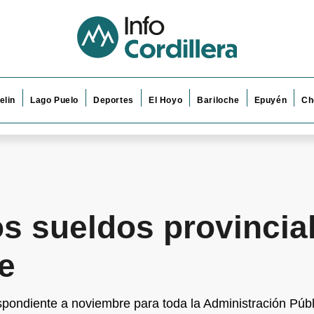
elin
Lago Puelo
Deportes
El Hoyo
Bariloche
Epuyén
Ch
s sueldos provincial
re
spondiente a noviembre para toda la Administración Públ