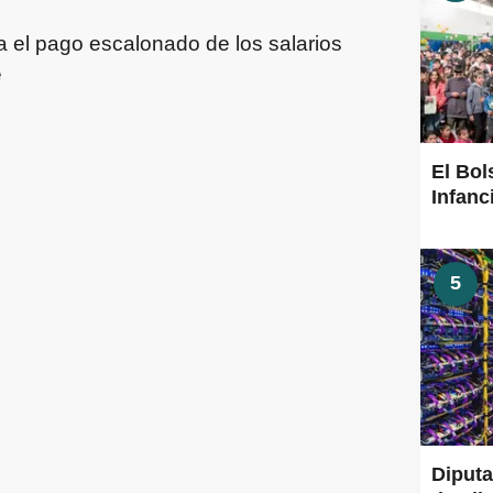
a el pago escalonado de los salarios
e
El Bol
Infanc
5
Diput