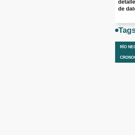
detall
de dato
Tag
RÍO NE
CRONO