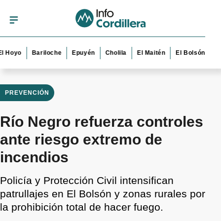
o
Bariloche
Epuyén
Cholila
El Maitén
El Bolsón
Esquel
PREVENCIÓN
Río Negro refuerza controles
ante riesgo extremo de
incendios
Policía y Protección Civil intensifican
patrullajes en El Bolsón y zonas rurales por
la prohibición total de hacer fuego.