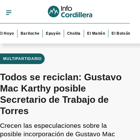
o
Bariloche
Epuyén
Cholila
El Maitén
El Bolsón
Esquel
MULTIPARTIDARIO
Todos se reciclan: Gustavo
Mac Karthy posible
Secretario de Trabajo de
Torres
Crecen las especulaciones sobre la
posible incorporación de Gustavo Mac