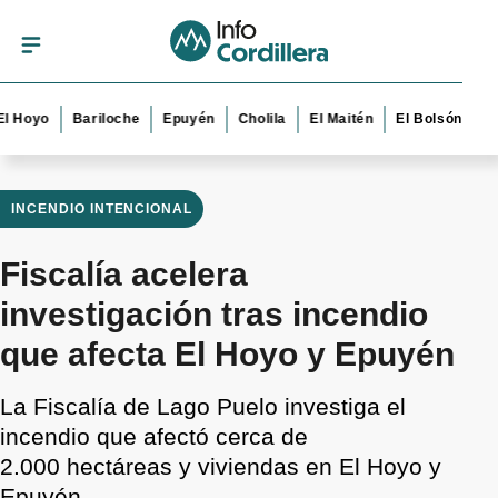
o
Bariloche
Epuyén
Cholila
El Maitén
El Bolsón
Esquel
INCENDIO INTENCIONAL
Fiscalía acelera
investigación tras incendio
que afecta El Hoyo y Epuyén
La Fiscalía de Lago Puelo investiga el
incendio que afectó cerca de
2.000 hectáreas y viviendas en El Hoyo y
Epuyén.