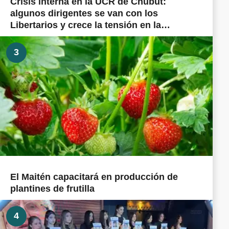
Crisis interna en la UCR de Chubut:
algunos dirigentes se van con los
Libertarios y crece la tensión en la
militancia cordillerana
3
El Maitén capacitará en producción de
plantines de frutilla
4