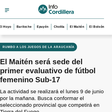
yo
Bariloche
Epuyén
Cholila
El Maitén
El Bolsón
Esquel
RUMBO A LOS JUEGOS DE LA ARAUCANÍA
El Maitén será sede del
primer evaluativo de fútbol
femenino Sub-17
La actividad se realizará el lunes 9 de junio
por la mañana. Busca conformar el
seleccionado provincial que competirá en
Tierra del Fuego.