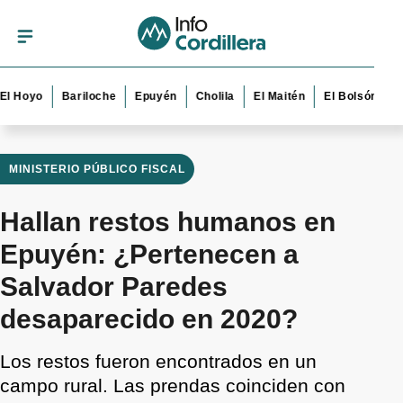
yo
Bariloche
Epuyén
Cholila
El Maitén
El Bolsón
Esquel
MINISTERIO PÚBLICO FISCAL
Hallan restos humanos en
Epuyén: ¿Pertenecen a
Salvador Paredes
desaparecido en 2020?
Los restos fueron encontrados en un
campo rural. Las prendas coinciden con