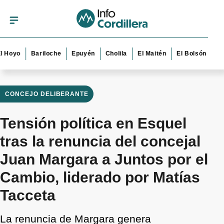
o
Bariloche
Epuyén
Cholila
El Maitén
El Bolsón
Esquel
CONCEJO DELIBERANTE
Tensión política en Esquel
tras la renuncia del concejal
Juan Margara a Juntos por el
Cambio, liderado por Matías
Tacceta
La renuncia de Margara genera