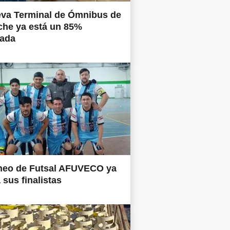
eva Terminal de Ómnibus de
che ya está un 85%
nada
rneo de Futsal AFUVECO ya
 sus finalistas