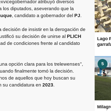
 exvicegobernador atribuyó diversos
a los diputados, aseverando que la
Luque
, candidato a gobernador del
PJ
.
 decisión de insistir en la derogación de
tificó su decisión de unirse al
PLICH
Lago P
dad de condiciones frente al candidato
garraf
5
una opción clara para los trelewenses",
uando finalmente tomó la decisión.
hos de aquellos que hoy buscan su
on su candidatura en
2023
.
Milagr