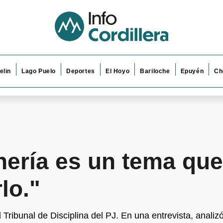
elin
Lago Puelo
Deportes
El Hoyo
Bariloche
Epuyén
Ch
nería es un tema qu
lo."
 Tribunal de Disciplina del PJ. En una entrevista, analiz