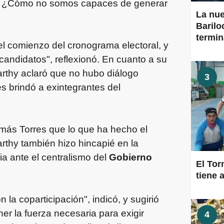
sí. ¿Cómo no somos capaces de generar
La nu
Barilo
termi
l comienzo del cronograma electoral, y
candidatos", reflexionó. En cuanto a su
arthy aclaró que no hubo diálogo
3
es brindó a exintegrantes del
ás Torres que lo que ha hecho el
rthy también hizo hincapié en la
ia ante el centralismo del
Gobierno
El To
tiene a
a coparticipación", indicó, y sugirió
r la fuerza necesaria para exigir
4