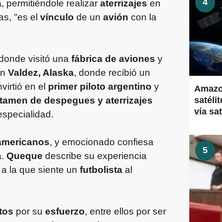
4
a
, permitiéndole realizar
aterrizajes
en
as, "es el
vínculo
de un
avión
con la
 donde visitó una
fábrica de aviones
y
en
Valdez, Alaska
, donde recibió un
virtió en el
primer piloto argentino
y
Amazon
tamen de despegues y aterrizajes
satéli
vía sa
especialidad.
oamericanos
, y emocionado confiesa
5
a.
Queque
describe su experiencia
 a la que siente un
futbolista
al
tos
por su
esfuerzo
, entre ellos por ser