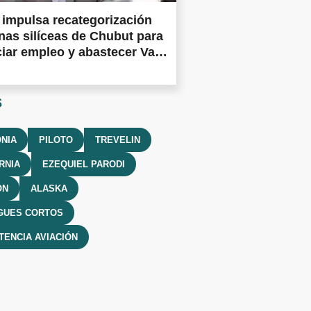
impulsa recategorización
nas silíceas de Chubut para
iar empleo y abastecer Vaca
a
s
NIA
PILOTO
TREVELIN
RNIA
EZEQUIEL PARODI
ÓN
ALASKA
GUES CORTOS
ENCIA AVIACIÓN