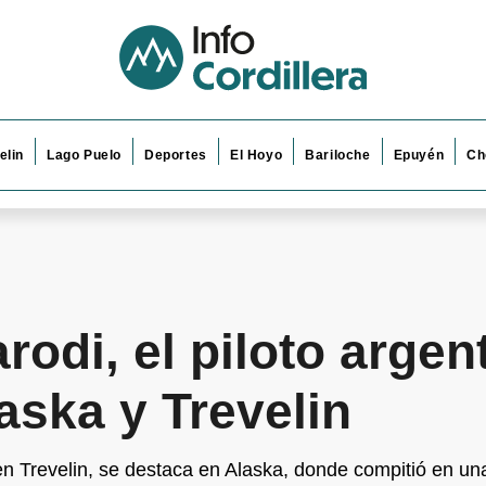
elin
Lago Puelo
Deportes
El Hoyo
Bariloche
Epuyén
Ch
odi, el piloto argen
aska y Trevelin
n Trevelin, se destaca en Alaska, donde compitió en una