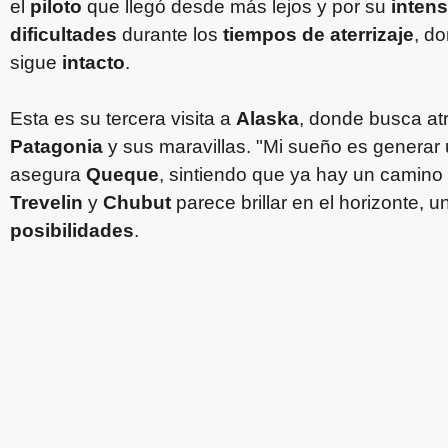
el
piloto
que llegó desde más lejos y por su
inten
dificultades
durante los
tiempos de aterrizaje
, d
sigue
intacto
.
Esta es su tercera visita a
Alaska
, donde busca at
Patagonia
y sus maravillas. "Mi sueño es generar 
asegura
Queque
, sintiendo que ya hay un camino 
Trevelin
y
Chubut
parece brillar en el horizonte, u
posibilidades
.