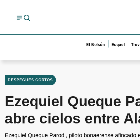
El Bolsón
Esquel
Trev
DESPEGUES CORTOS
Ezequiel Queque Par
abre cielos entre Al
Ezequiel Queque Parodi, piloto bonaerense afincado e