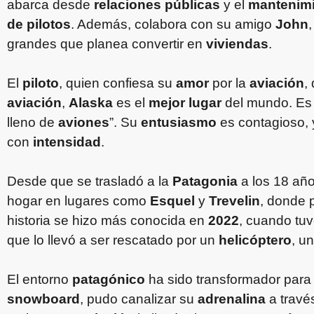
abarca desde
relaciones públicas
y el
mantenimi
de pilotos
. Además, colabora con su amigo
John
grandes que planea convertir en
viviendas
.
El
piloto
, quien confiesa su
amor
por la
aviación
,
aviación
,
Alaska
es el
mejor lugar
del mundo. E
lleno de
aviones
”. Su
entusiasmo
es contagioso, 
con
intensidad
.
Desde que se trasladó a la
Patagonia
a los 18 añ
hogar en lugares como
Esquel
y
Trevelin
, donde 
historia se hizo más conocida en
2022
, cuando tuv
que lo llevó a ser rescatado por un
helicóptero
, u
El entorno
patagónico
ha sido transformador par
snowboard
, pudo canalizar su
adrenalina
a travé