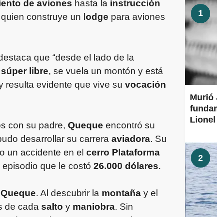
ento de aviones
hasta la
instrucción
1
, quien construye un
lodge
para aviones
 destaca que “desde el lado de la
s
súper libre
, se vuela un montón y está
y resulta evidente que vive su
vocación
Murió 
fundam
Lionel
os con su padre,
Queque
encontró su
pudo desarrollar su carrera
aviadora
. Su
o un accidente en el
cerro Plataforma
2
n episodio que le costó
26.000 dólares
.
a
Queque
. Al descubrir la
montaña
y el
s de cada
salto
y
maniobra
. Sin