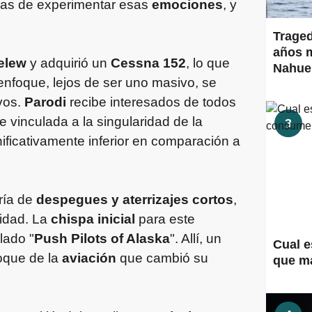
mas de experimentar esas
emociones
, y
Traged
años m
elew
y adquirió un
Cessna 152
, lo que
Nahue
enfoque, lejos de ser uno masivo, se
vos.
Parodi
recibe interesados de todos
 vinculada a la singularidad de la
3
ificativamente inferior en comparación a
ría de
despegues y aterrizajes cortos
,
lidad. La
chispa inicial
para este
ulado "
Push Pilots of Alaska
". Allí, un
Cual e
oque de la
aviación
que cambió su
que m