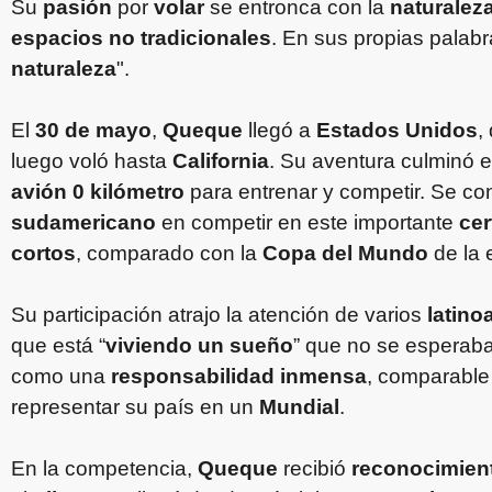
Su
pasión
por
volar
se entronca con la
naturalez
espacios no tradicionales
. En sus propias palabr
naturaleza
".
El
30 de mayo
,
Queque
llegó a
Estados Unidos
,
luego voló hasta
California
. Su aventura culminó 
avión 0 kilómetro
para entrenar y competir. Se con
sudamericano
en competir en este importante
cer
cortos
, comparado con la
Copa del Mundo
de la 
Su participación atrajo la atención de varios
latin
que está “
viviendo un sueño
” que no se esperab
como una
responsabilidad inmensa
, comparable
representar su país en un
Mundial
.
En la competencia,
Queque
recibió
reconocimien