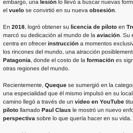
embargo, una
lesión
lo llevó a buscar nuevas for
el
vuelo
se convirtió en su nueva
obsesión
.
En
2018
, logró obtener su
licencia de piloto
en
Tr
marcó su dedicación al mundo de la
aviación
. Su 
centra en ofrecer
instrucción
a momentos exclusi
los rincones del mundo, una atracción posiblemente
Patagonia
, donde el costo de la
formación
es sign
otras regiones del mundo.
Recientemente,
Queque
se sumergió en la catego
una especialidad que él mismo impulsó en su loca
camino llegó a través de un
video en YouTube
tit
piloto
llamado
Paul Claus
le mostró un nuevo enf
perspectiva
sobre lo que quería hacer en su vida.