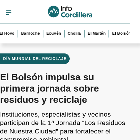
yo
Bariloche
Epuyén
Cholila
El Maitén
El Bolsón
Esquel
DÍA MUNDIAL DEL RECICLAJE
El Bolsón impulsa su
primera jornada sobre
residuos y reciclaje
Instituciones, especialistas y vecinos
participan de la 1ª Jornada “Los Residuos
de Nuestra Ciudad” para fortalecer el
compromiso ambiental.