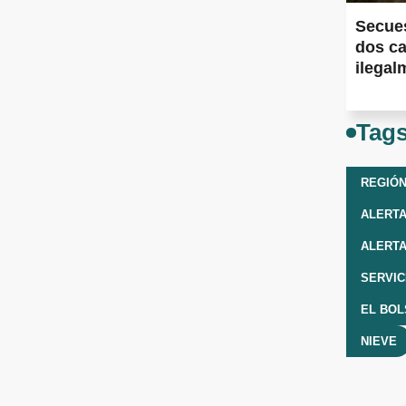
Secues
dos ca
ilegal
Tag
REGIÓN
ALERT
ALERTA
EL BO
NIEVE