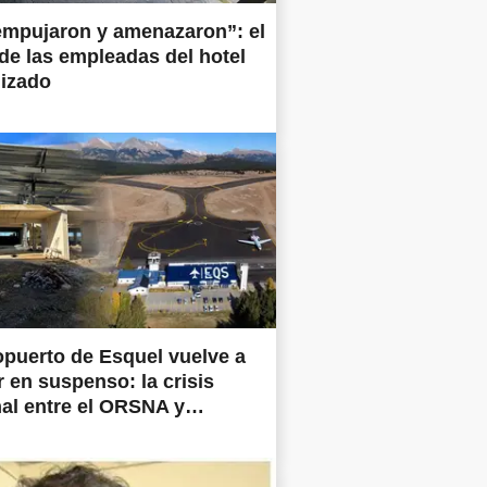
empujaron y amenazaron”: el
 de las empleadas del hotel
lizado
opuerto de Esquel vuelve a
 en suspenso: la crisis
al entre el ORSNA y
ertos Argentina frena las
prometidas en todo el país