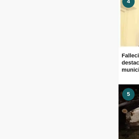
4
Fallec
destac
munic
5