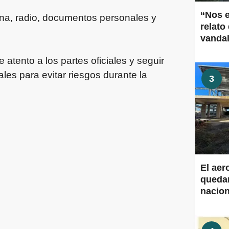
“Nos 
rna, radio, documentos personales y
relato
vanda
tento a los partes oficiales y seguir
les para evitar riesgos durante la
3
El aer
quedar
nacion
Aeropu
obras 