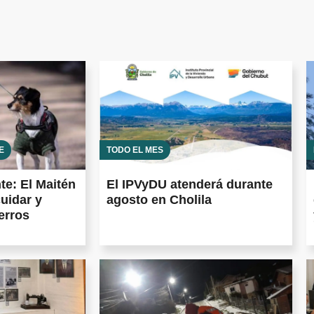
E
TODO EL MES
te: El Maitén
El IPVyDU atenderá durante
uidar y
agosto en Cholila
erros