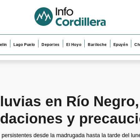
elin
Lago Puelo
Deportes
El Hoyo
Bariloche
Epuyén
Ch
 lluvias en Río Negro
aciones y precauc
s persistentes desde la madrugada hasta la tarde del lun