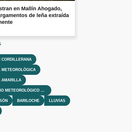
tran en Mallín Ahogado,
rgamentos de leña extraída
mente
s
 CORDILLERANA
A METEOROLÓGICA
 AMARILLA
SERVICIO METEOROLÓGICO NACIONAL
LSÓN
BARILOCHE
LLUVIAS