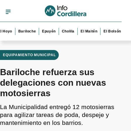
o
Bariloche
Epuyén
Cholila
El Maitén
El Bolsón
Esquel
EQUIPAMIENTO MUNICIPAL
Bariloche refuerza sus
delegaciones con nuevas
motosierras
La Municipalidad entregó 12 motosierras
para agilizar tareas de poda, despeje y
mantenimiento en los barrios.