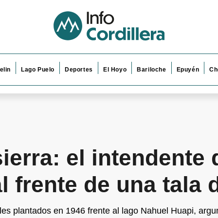
elin
Lago Puelo
Deportes
El Hoyo
Bariloche
Epuyén
Ch
erra: el intendente 
l frente de una tala 
boles plantados en 1946 frente al lago Nahuel Huapi, ar