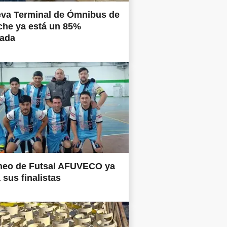
eva Terminal de Ómnibus de
che ya está un 85%
nada
rneo de Futsal AFUVECO ya
 sus finalistas