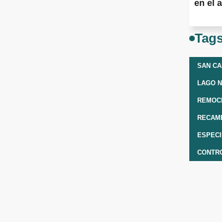
en el a
Tag
SAN CA
LAGO N
REMOCI
RECAM
ESPEC
CONTRO