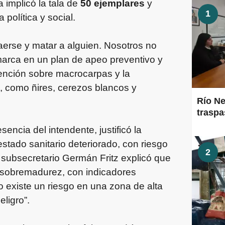
 implicó la tala de
50 ejemplares
y
1
 política y social.
aerse y matar a alguien. Nosotros no
marca en un plan de apeo preventivo y
vención sobre macrocarpas y la
, como ñires, cerezos blancos y
Río Ne
traspa
encia del intendente, justificó la
stado sanitario deteriorado, con riesgo
2
 subsecretario Germán Fritz explicó que
e sobremadurez, con indicadores
do existe un riesgo en una zona de alta
eligro”.