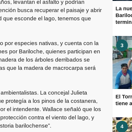
os, levantan el asfalto y podrían
La nu
nción busca recuperar el paisaje y abrir
Barilo
dad que esconde el lago, tenemos que
termi
o por especies nativas, y cuenta con la
3
es por Bariloche, quienes participan en
 madera de los árboles derribados se
ntras que la madera de macrocarpa será
 ambientalistas. La concejal Julieta
El To
 protegía a los pinos de la costanera,
tiene a
r el intendente. Wallace señaló que los
rotección contra el viento del lago, y
toria barilochense”.
4