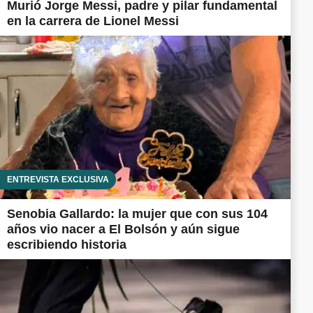
Murió Jorge Messi, padre y pilar fundamental
en la carrera de Lionel Messi
ENTREVISTA EXCLUSIVA
Senobia Gallardo: la mujer que con sus 104
años vio nacer a El Bolsón y aún sigue
escribiendo historia