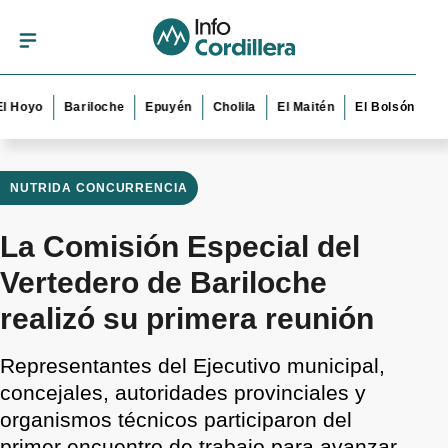
oyo
Bariloche
Epuyén
Cholila
El Maitén
El Bolsón
Esque
NUTRIDA CONCURRENCIA
La Comisión Especial del
Vertedero de Bariloche
realizó su primera reunión
Representantes del Ejecutivo municipal,
concejales, autoridades provinciales y
organismos técnicos participaron del
primer encuentro de trabajo para avanzar