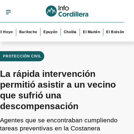
yo
Bariloche
Epuyén
Cholila
El Maitén
El Bolsón
Esquel
PROTECCIÓN CIVIL
La rápida intervención
permitió asistir a un vecino
que sufrió una
descompensación
Agentes que se encontraban cumpliendo
tareas preventivas en la Costanera