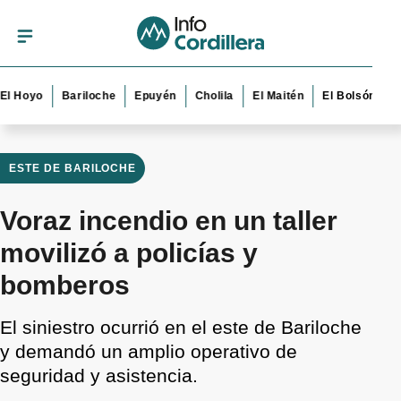
oyo
Bariloche
Epuyén
Cholila
El Maitén
El Bolsón
Esque
ESTE DE BARILOCHE
Voraz incendio en un taller
movilizó a policías y
bomberos
El siniestro ocurrió en el este de Bariloche
y demandó un amplio operativo de
seguridad y asistencia.