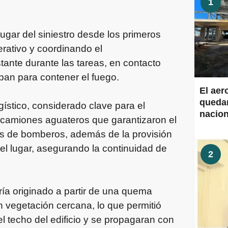
1
lugar del siniestro desde los primeros
rativo y coordinando el
ante durante las tareas, en contacto
ban para contener el fuego.
El aer
quedar
ístico, considerado clave para el
nacion
n camiones aguateros que garantizaron el
Aeropu
es de bomberos, además de la provisión
obras 
el lugar, asegurando la continuidad de
2
ría originado a partir de una quema
n vegetación cercana, lo que permitió
l techo del edificio y se propagaran con