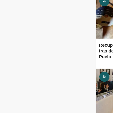
4
Recup
tras d
Puelo
5