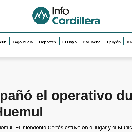
elin
Lago Puelo
Deportes
El Hoyo
Bariloche
Epuyén
Ch
pañó el operativo du
 Huemul
ul. El intendente Cortés estuvo en el lugar y el Munici