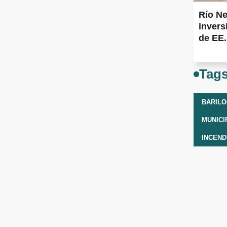
Río Ne
inver
de EE
Tag
BARIL
MUNICI
INCEND