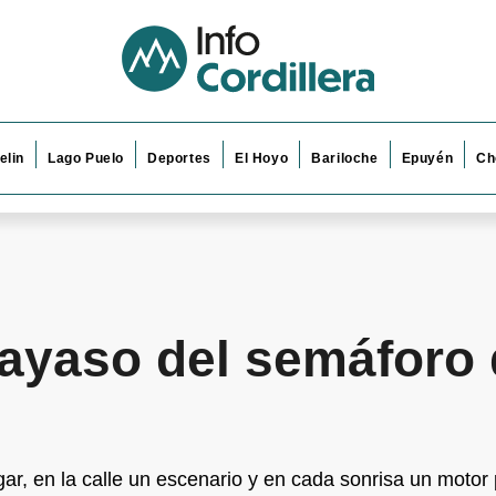
elin
Lago Puelo
Deportes
El Hoyo
Bariloche
Epuyén
Ch
payaso del semáforo 
ar, en la calle un escenario y en cada sonrisa un motor 