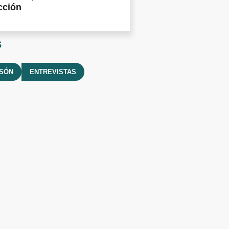
cción
s
LSÓN
ENTREVISTAS