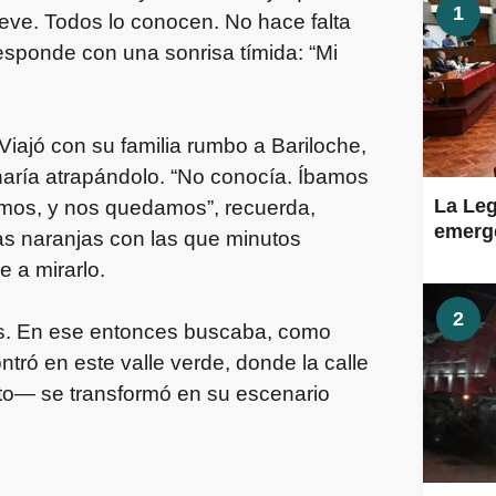
1
a nieve. Todos lo conocen. No hace falta
 responde con una sonrisa tímida: “Mi
iajó con su familia rumbo a Bariloche,
inaría atrapándolo. “No conocía. Íbamos
La Leg
mos, y nos quedamos”, recuerda,
emerge
s naranjas con las que minutos
e a mirarlo.
2
los. En ese entonces buscaba, como
tró en este valle verde, donde la calle
ito— se transformó en su escenario