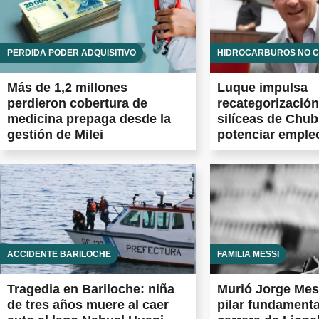
PÉRDIDA PODER ADQUISITIVO
HIDROCARBUROS NO 
Más de 1,2 millones
Luque impulsa
perdieron cobertura de
recategorización
medicina prepaga desde la
silíceas de Chub
gestión de Milei
potenciar emple
Vaca Muerta
ACCIDENTE BARILOCHE
FAMILIA MESSI
Tragedia en Bariloche: niña
Murió Jorge Mess
de tres años muere al caer
pilar fundamenta