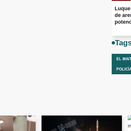
Luque 
de are
potenc
Muert
Tag
EL MAI
POLICÍ