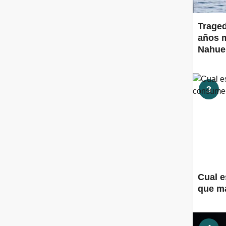
Traged
años m
Nahue
3
Cual e
que m