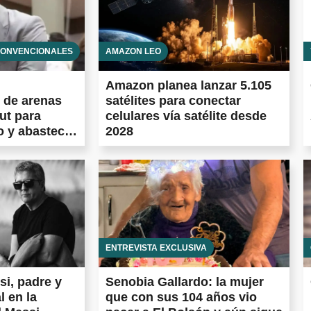
CONVENCIONALES
AMAZON LEO
Amazon planea lanzar 5.105
 de arenas
satélites para conectar
ut para
celulares vía satélite desde
o y abastecer
2028
ENTREVISTA EXCLUSIVA
i, padre y
Senobia Gallardo: la mujer
l en la
que con sus 104 años vio