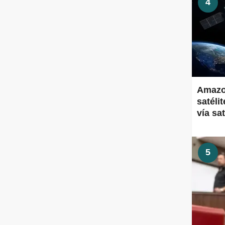
4
Amazon
satéli
vía sa
5