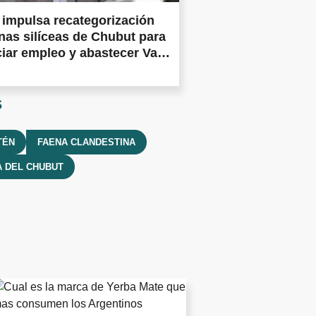
impulsa recategorización
nas silíceas de Chubut para
iar empleo y abastecer Vaca
a
s
TÉN
FAENA CLANDESTINA
A DEL CHUBUT