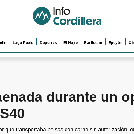
elin
Lago Puelo
Deportes
El Hoyo
Bariloche
Epuyén
Ch
aenada durante un o
1S40
r que transportaba bolsas con carne sin autorización, 