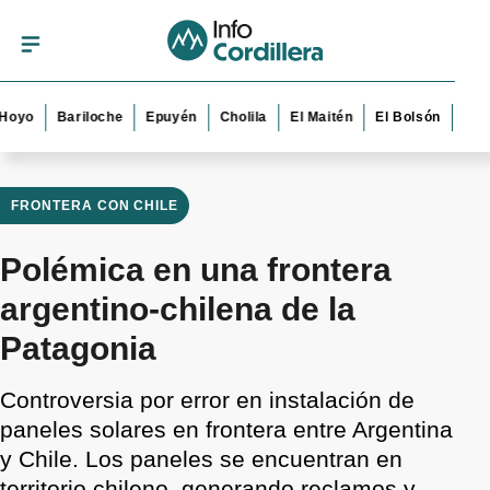
o
Bariloche
Epuyén
Cholila
El Maitén
El Bolsón
Esquel
FRONTERA CON CHILE
Polémica en una frontera
argentino-chilena de la
Patagonia
Controversia por error en instalación de
paneles solares en frontera entre Argentina
y Chile. Los paneles se encuentran en
territorio chileno, generando reclamos y