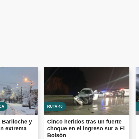
CA
RUTA 40
a Bariloche y
Cinco heridos tras un fuerte
on extrema
choque en el ingreso sur a El
Bolsón