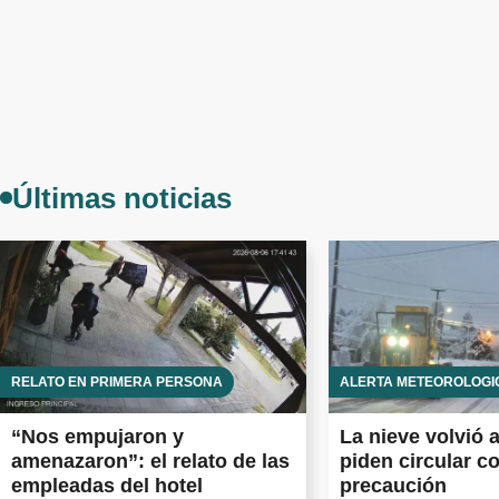
Últimas noticias
RELATO EN PRIMERA PERSONA
ALERTA METEOROLÓGI
“Nos empujaron y
La nieve volvió 
amenazaron”: el relato de las
piden circular c
empleadas del hotel
precaución