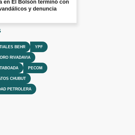
 en El Bolsón terminó con
vandálicos y denuncia
s
TIALES BEHR
YPF
ORO RIVADAVIA
 TABOADA
PECOM
ATOS CHUBUT
DAD PETROLERA