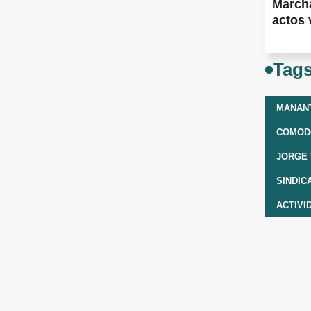
Marcha
actos 
Tag
MANAN
COMOD
JORGE
SINDIC
ACTIVI