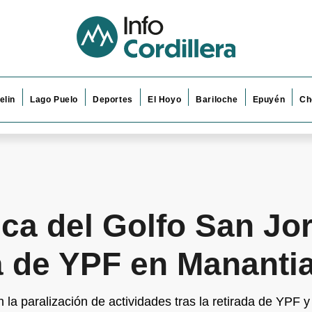
elin
Lago Puelo
Deportes
El Hoyo
Bariloche
Epuyén
Ch
ca del Golfo San Jo
a de YPF en Mananti
 la paralización de actividades tras la retirada de YPF 