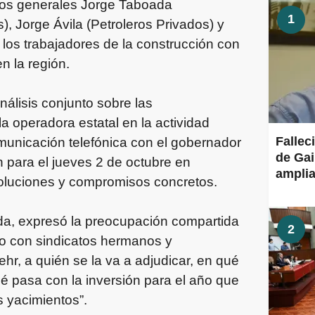
rios generales Jorge Taboada
1
), Jorge Ávila (Petroleros Privados) y
los trabajadores de la construcción con
n la región.
nálisis conjunto sobre las
a operadora estatal en la actividad
Fallec
municación telefónica con el gobernador
de Gai
 para el jueves 2 de octubre en
amplia
oluciones y compromisos concretos.
da, expresó la preocupación compartida
2
do con sindicatos hermanos y
r, a quién se la va a adjudicar, en qué
é pasa con la inversión para el año que
s yacimientos”.