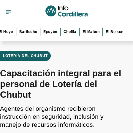
yo
Bariloche
Epuyén
Cholila
El Maitén
El Bolsón
Esquel
LOTERÍA DEL CHUBUT
Capacitación integral para el
personal de Lotería del
Chubut
Agentes del organismo recibieron
instrucción en seguridad, inclusión y
manejo de recursos informáticos.