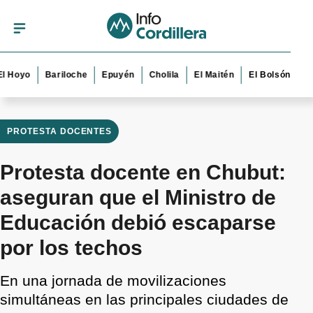
yo
Bariloche
Epuyén
Cholila
El Maitén
El Bolsón
Esquel
PROTESTA DOCENTES
Protesta docente en Chubut:
aseguran que el Ministro de
Educación debió escaparse
por los techos
En una jornada de movilizaciones
simultáneas en las principales ciudades de