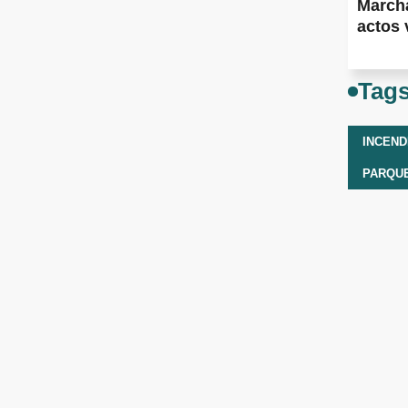
Marcha
actos 
Tag
INCEND