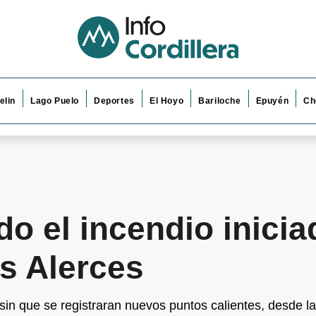
elin
Lago Puelo
Deportes
El Hoyo
Bariloche
Epuyén
Ch
do el incendio inicia
s Alerces
sin que se registraran nuevos puntos calientes, desde l