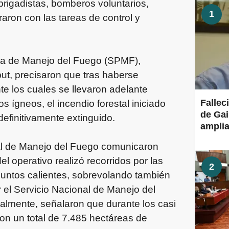
 brigadistas, bomberos voluntarios,
1
aron con las tareas de control y
ncia de Manejo del Fuego (SPMF),
ut, precisaron que tras haberse
e los cuales se llevaron adelante
Fallec
os ígneos, el incendio forestal iniciado
de Gai
efinitivamente extinguido.
amplia
al de Manejo del Fuego comunicaron
l operativo realizó recorridos por las
2
 puntos calientes, sobrevolando también
r el Servicio Nacional de Manejo del
ualmente, señalaron que durante los casi
on un total de 7.485 hectáreas de