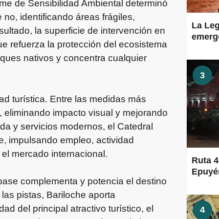
orme de Sensibilidad Ambiental determinó
no, identificando áreas frágiles,
La Leg
ultado, la superficie de intervención en
emerge
ue refuerza la protección del ecosistema
ques nativos y concentra cualquier
3
ad turística. Entre las medidas más
s, eliminando impacto visual y mejorando
da y servicios modernos, el Catedral
e, impulsando empleo, actividad
 el mercado internacional.
Ruta 4
Epuyén
la base complementa y potencia el destino
 las pistas, Bariloche aporta
ad del principal atractivo turístico, el
4