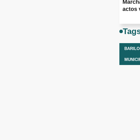
Marcha
actos 
Tag
BARIL
MUNICI