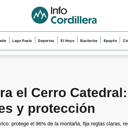
elin
Lago Puelo
Deportes
El Hoyo
Bariloche
Epuyén
Ch
a el Cerro Catedral:
es y protección
rico: protege el 96% de la montaña, fija reglas claras, r