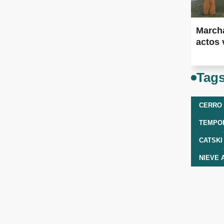
Marcha
actos 
Tag
CERRO
TEMPO
CATSKI
NIEVE 