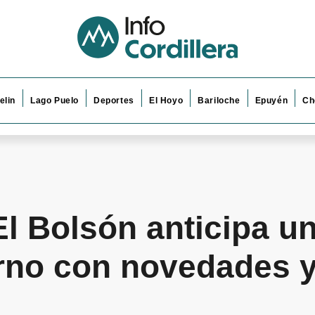
elin
Lago Puelo
Deportes
El Hoyo
Bariloche
Epuyén
Ch
l Bolsón anticipa u
rno con novedades 