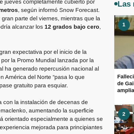
te jueves completamente cubierto por
Las 
ímetros
, según informó Snow Forecast.
 gran parte del viernes, mientras que la
1
dría alcanzar los
12 grados bajo cero
,
an expectativa por el inicio de la
por la Promo Mundial lanzada por la
l ha generado repercusión nacional al
Fallec
n América del Norte “pasa lo que
de Gai
ase gratuito para esquiar.
amplia
a con la instalación de decenas de
emaclenko, aumentando la superficie
2
stá orientado especialmente a quienes se
 experiencia mejorada para principiantes