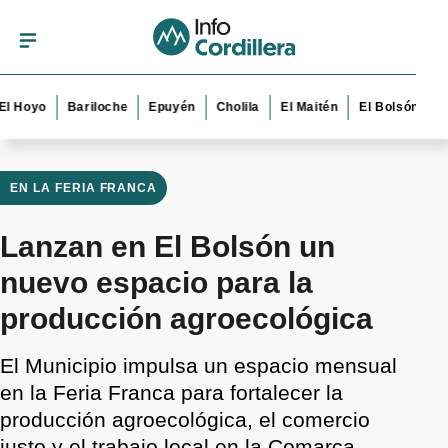
yo
Bariloche
Epuyén
Cholila
El Maitén
El Bolsón
Esquel
EN LA FERIA FRANCA
Lanzan en El Bolsón un
nuevo espacio para la
producción agroecológica
El Municipio impulsa un espacio mensual
en la Feria Franca para fortalecer la
producción agroecológica, el comercio
justo y el trabajo local en la Comarca