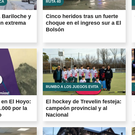
CA
RUTA 40
a Bariloche y
Cinco heridos tras un fuerte
on extrema
choque en el ingreso sur a El
Bolsón
RUMBO A LOS JUEGOS EVITA
 en El Hoyo:
El hockey de Trevelin festeja:
.000 por la
campeón provincial y al
o
Nacional