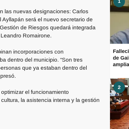
1
ron las nuevas designaciones: Carlos
 Ayllapán será el nuevo secretario de
 Gestión de Riesgos quedará integrada
de Leandro Romairone.
Fallec
binan incorporaciones con
de Gai
 dentro del municipio. “Son tres
amplia
personas que ya estaban dentro del
xpresó.
2
 optimizar el funcionamiento
cultura, la asistencia interna y la gestión