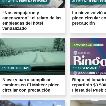
RELATO EN PRIMERA PERSONA
ALERTA METEOROLÓGI
“Nos empujaron y
La nieve volvió 
amenazaron”: el relato de las
piden circular c
empleadas del hotel
precaución
vandalizado
ESTADO DE RUTAS
73° ANIVERSARIO
Nieve y barro complican
Bingo millonario
caminos en El Maitén: piden
repartirán $3.500
circular con precaución
Fiesta del Puebl