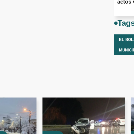
actos 
Tag
EL BO
MUNICI