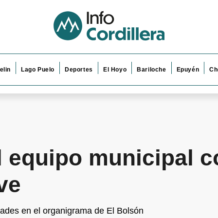
elin
Lago Puelo
Deportes
El Hoyo
Bariloche
Epuyén
Ch
 equipo municipal c
ve
dades en el organigrama de El Bolsón