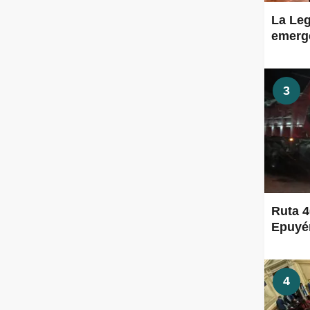
La Leg
emerge
3
Ruta 4
Epuyén
4