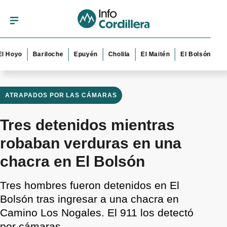
o
Bariloche
Epuyén
Cholila
El Maitén
El Bolsón
Esquel
ATRAPADOS POR LAS CÁMARAS
Tres detenidos mientras
robaban verduras en una
chacra en El Bolsón
Tres hombres fueron detenidos en El
Bolsón tras ingresar a una chacra en
Camino Los Nogales. El 911 los detectó
por cámaras.