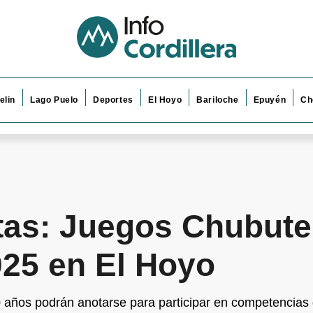
elin
Lago Puelo
Deportes
El Hoyo
Bariloche
Epuyén
Ch
rtas: Juegos Chubut
25 en El Hoyo
 años podrán anotarse para participar en competencias d