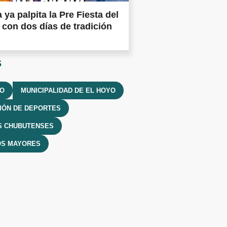
a ya palpita la Pre Fiesta del
con dos días de tradición
s
YO
MUNICIPALIDAD DE EL HOYO
IÓN DE DEPORTES
S CHUBUTENSES
OS MAYORES