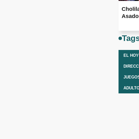
Cholil
Asado 
Tag
EL HO
DIRECC
JUEGO
ADULT