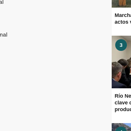
al
Marcha
actos 
nal
3
Río Ne
clave 
produ