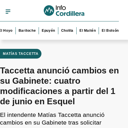
oyo
Bariloche
Epuyén
Cholila
El Maitén
El Bolsón
Esque
MATÍAS TACCETTA
Taccetta anunció cambios en
su Gabinete: cuatro
modificaciones a partir del 1
de junio en Esquel
El intendente Matías Taccetta anunció
cambios en su Gabinete tras solicitar