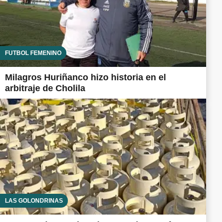
FUTBOL FEMENINO
Milagros Huriñanco hizo historia en el
arbitraje de Cholila
LAS GOLONDRINAS