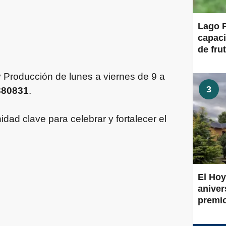
Lago P
capaci
de frut
y Producción de lunes a viernes de 9 a
3
380831
.
ad clave para celebrar y fortalecer el
El Hoy
aniver
premi