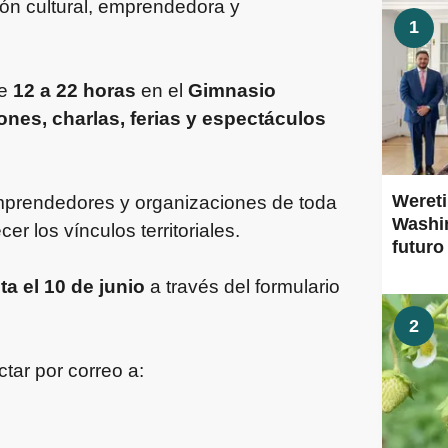
ción cultural, emprendedora y
1
de
12 a 22 horas
en el
Gimnasio
ones, charlas, ferias y espectáculos
Wereti
, emprendedores y organizaciones de toda
Washin
er los vínculos territoriales.
futuro
ta el 10 de junio
a través del formulario
2
tar por correo a: