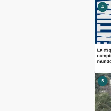
4
La esq
compit
mund
5