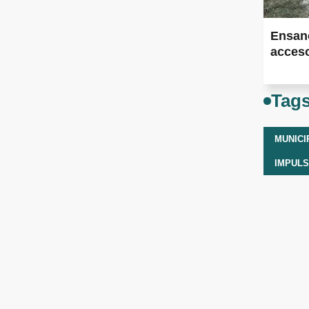
Ensan
acceso
Tag
IMPUL