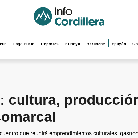
elin
Lago Puelo
Deportes
El Hoyo
Bariloche
Epuyén
Ch
: cultura, producció
comarcal
ncuentro que reunirá emprendimientos culturales, gastron