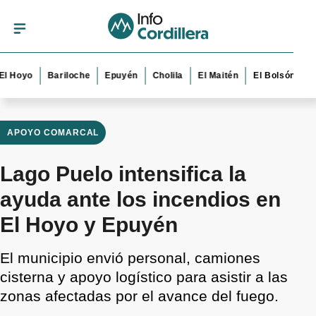
oyo
Bariloche
Epuyén
Cholila
El Maitén
El Bolsón
Esque
APOYO COMARCAL
Lago Puelo intensifica la
ayuda ante los incendios en
El Hoyo y Epuyén
El municipio envió personal, camiones
cisterna y apoyo logístico para asistir a las
zonas afectadas por el avance del fuego.