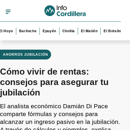
yo
Bariloche
Epuyén
Cholila
El Maitén
El Bolsón
Esquel
AHORROS JUBILACIÓN
Cómo vivir de rentas:
consejos para asegurar tu
jubilación
El analista económico Damián Di Pace
comparte fórmulas y consejos para
alcanzar un ingreso pasivo en la jubilación.
A través de cálculos y ejemplos, explica