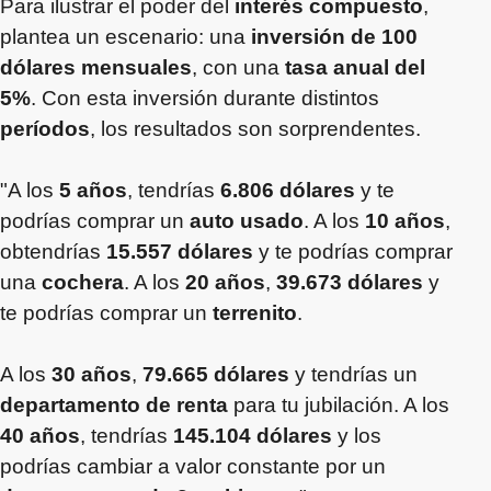
Para ilustrar el poder del
interés compuesto
,
plantea un escenario: una
inversión de 100
dólares mensuales
, con una
tasa anual del
5%
. Con esta inversión durante distintos
períodos
, los resultados son sorprendentes.
"A los
5 años
, tendrías
6.806 dólares
y te
podrías comprar un
auto usado
. A los
10 años
,
obtendrías
15.557 dólares
y te podrías comprar
una
cochera
. A los
20 años
,
39.673 dólares
y
te podrías comprar un
terrenito
.
A los
30 años
,
79.665 dólares
y tendrías un
departamento de renta
para tu jubilación. A los
40 años
, tendrías
145.104 dólares
y los
podrías cambiar a valor constante por un